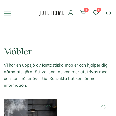
Skip
to
0
0
content
Design & inredning
Jute Home
Möbler
Vi har en uppsjö av fantastiska möbler och hjälper dig
gärna att göra rätt val som du kommer att trivas med
och som håller över tid. Kontakta butiken för mer
information.