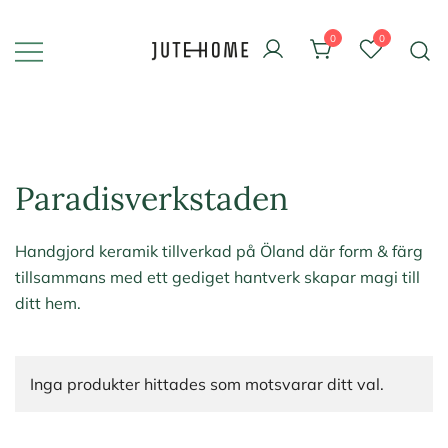
Skip
to
0
0
content
Design & inredning
Jute Home
Paradisverkstaden
Handgjord keramik tillverkad på Öland där form & färg
tillsammans med ett gediget hantverk skapar magi till
ditt hem.
Inga produkter hittades som motsvarar ditt val.