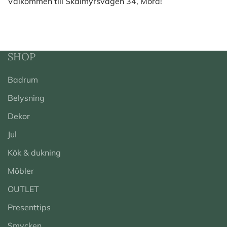
Välkommen till Skålmyrsvägen 34, Mora!
SHOP
Badrum
Belysning
Dekor
Jul
Kök & dukning
Möbler
OUTLET
Presenttips
Smycken