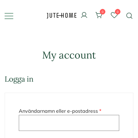
Skip
to
0
0
content
Design & inredning
Jute Home
My account
Logga in
Obligatoriskt
Användarnamn eller e-postadress
*