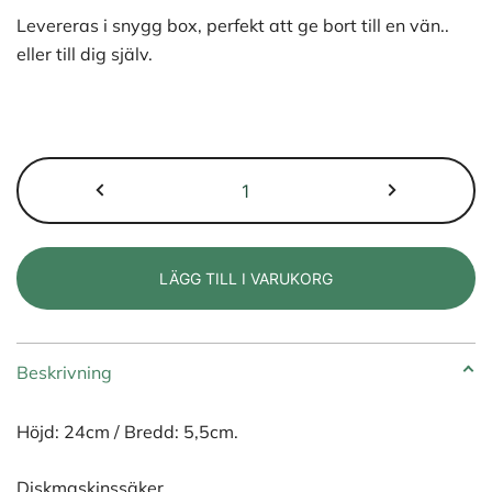
Levereras i snygg box, perfekt att ge bort till en vän..
eller till dig själv.
Vargen
&
Thor
FROST
LÄGG TILL I VARUKORG
Tårtspade
-
Mässing
Beskrivning
mängd
Höjd: 24cm / Bredd: 5,5cm.
Diskmaskinssäker.