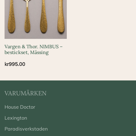
Vargen & Thor. NIMBUS –
bestickset, Mässing
kr
995.00
VARUMÄRKEN
House Doctor
Lexington
Paradisverkstaden