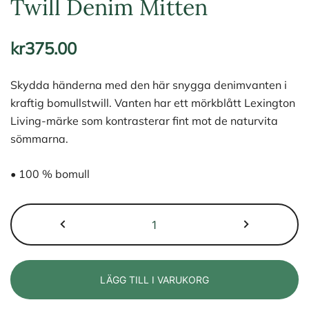
Twill Denim Mitten
kr
375.00
Skydda händerna med den här snygga denimvanten i
kraftig bomullstwill. Vanten har ett mörkblått Lexington
Living-märke som kontrasterar fint mot de naturvita
sömmarna.
• 100 % bomull
Lexington
Icons
Cotton
Twill
LÄGG TILL I VARUKORG
Denim
Mitten