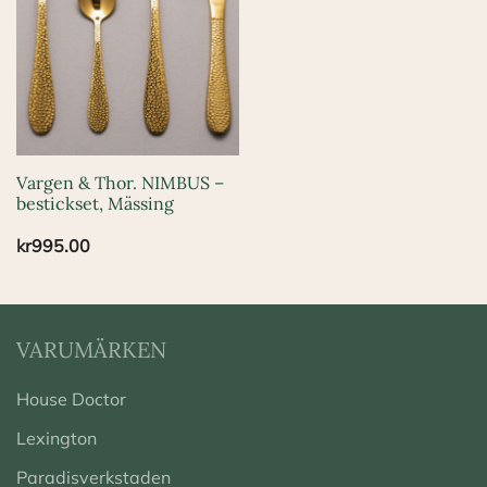
Vargen & Thor. NIMBUS –
bestickset, Mässing
kr
995.00
VARUMÄRKEN
House Doctor
Lexington
Paradisverkstaden