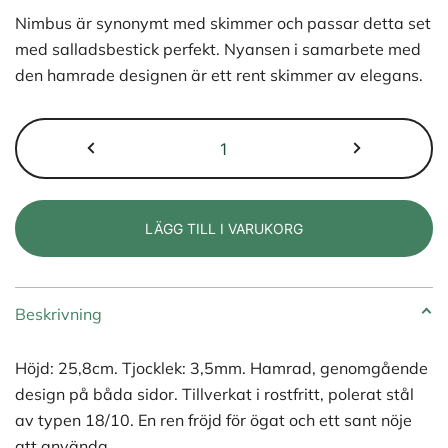
Nimbus är synonymt med skimmer och passar detta set
med salladsbestick perfekt. Nyansen i samarbete med
den hamrade designen är ett rent skimmer av elegans.
Vargen
&
Thor
FROST
LÄGG TILL I VARUKORG
-
Salldsbestick,
Nimbus
Beskrivning
mängd
Höjd: 25,8cm. Tjocklek: 3,5mm. Hamrad, genomgående
design på båda sidor. Tillverkat i rostfritt, polerat stål
av typen 18/10. En ren fröjd för ögat och ett sant nöje
att använda.