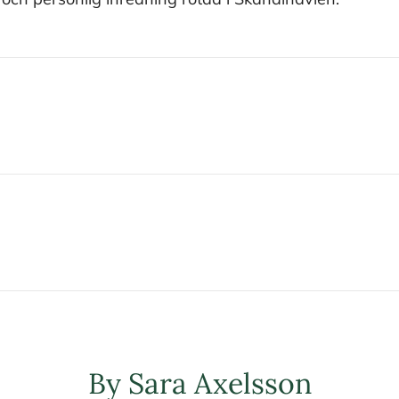
ing
By Sara Axelsson