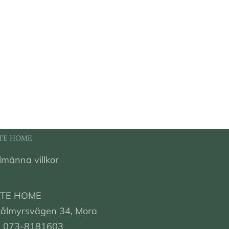
TE HOME
lmänna villkor
UTE HOME
ålmyrsvägen 34, Mora
el 073-8181603