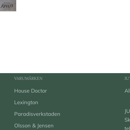
VARUMÄRKEN
JU
House Doctor
Al
Lexington
J
Paradisverkstaden
Sk
Olsson & Jensen
t