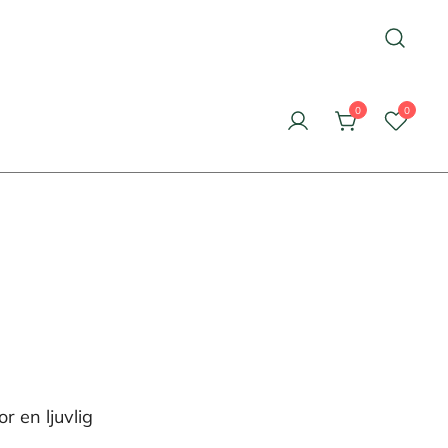
0
0
 en ljuvlig