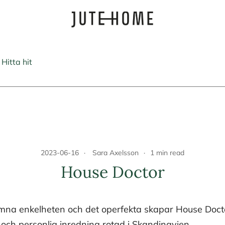
Design & inredning
Jute Home
Hitta hit
2023-06-16
Sara Axelsson
1 min read
House Doctor
na enkelheten och det operfekta skapar House Doctor
och personlig inredning rotad i Skandinavien.