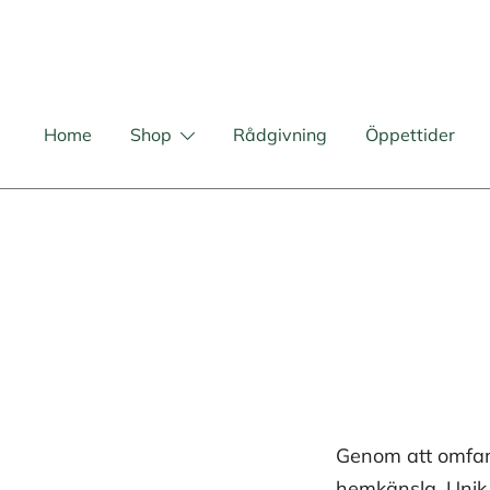
Skip
to
content
Home
Shop
Rådgivning
Öppettider
Genom att omfam
hemkänsla. Unik 